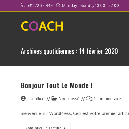
Skip
+111 22 33 444
Monday - Sunday 10:00 - 22:00
to
content
Archives quotidiennes : 14 février 2020
Bonjour Tout Le Monde !
Auteur/autrice
Post
Commentaires
alterillico
Non classé
1 commentaire
de
category:
de
la
la
Bienvenue sur WordPress. Ceci est votre premier articl
publication :
publication :
Bonjour
Continuer La Lecture