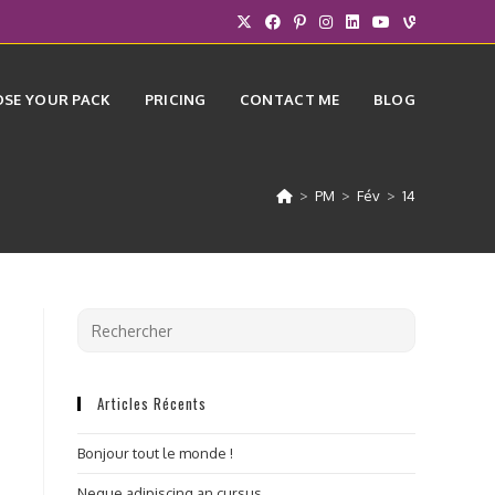
SE YOUR PACK
PRICING
CONTACT ME
BLOG
>
PM
>
Fév
>
14
Articles Récents
Bonjour tout le monde !
Neque adipiscing an cursus