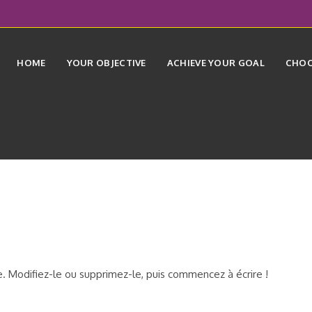
HOME
YOUR OBJECTIVE
ACHIEVE YOUR GOAL
CHOO
e. Modifiez-le ou supprimez-le, puis commencez à écrire !