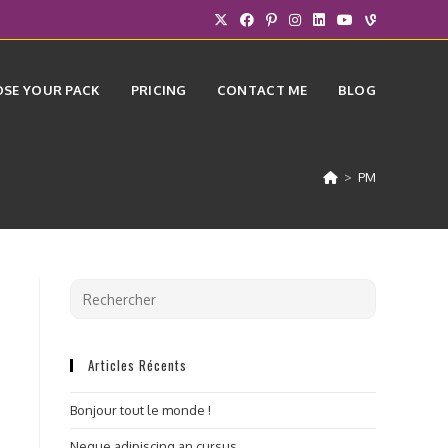
SE YOUR PACK
PRICING
CONTACT ME
BLOG
>
PM
Articles Récents
Bonjour tout le monde !
Neque adipiscing an cursus