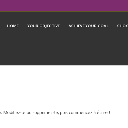
HOME
YOUR OBJECTIVE
ACHIEVE YOUR GOAL
CHOO
e. Modifiez-le ou supprimez-le, puis commencez à écrire !