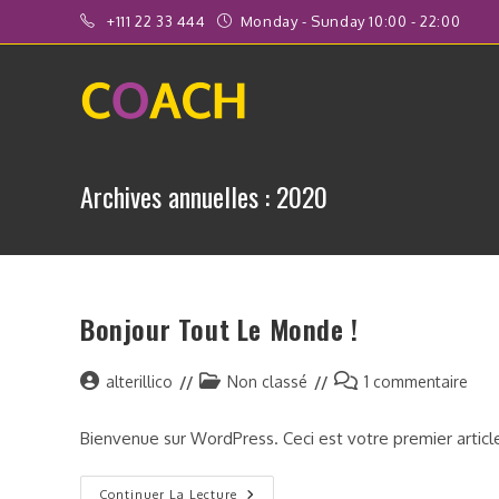
Skip
+111 22 33 444
Monday - Sunday 10:00 - 22:00
to
content
Archives annuelles : 2020
Bonjour Tout Le Monde !
Auteur/autrice
Post
Commentaires
alterillico
Non classé
1 commentaire
de
category:
de
la
la
Bienvenue sur WordPress. Ceci est votre premier articl
publication :
publication :
Bonjour
Continuer La Lecture