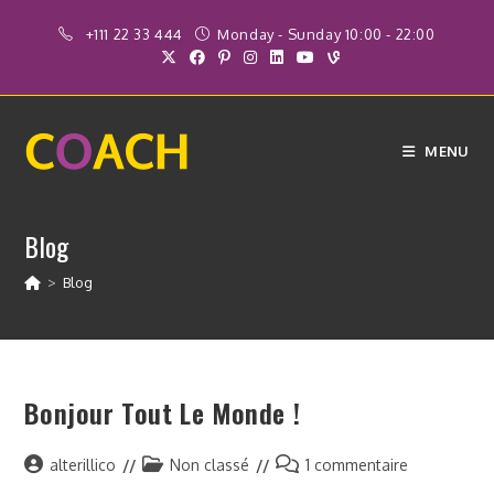
Skip
+111 22 33 444
Monday - Sunday 10:00 - 22:00
to
content
MENU
Blog
>
Blog
Bonjour Tout Le Monde !
Auteur/autrice
Post
Commentaires
alterillico
Non classé
1 commentaire
de
category:
de