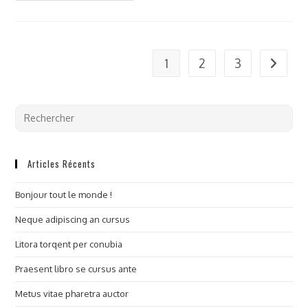
Per
Conubia
1
2
3
Aller à 
Articles Récents
Bonjour tout le monde !
Neque adipiscing an cursus
Litora torqent per conubia
Praesent libro se cursus ante
Metus vitae pharetra auctor