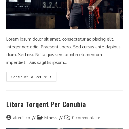
Lorem ipsum dolor sit amet, consectetur adipiscing elit.
Integer nec odio. Praesent libero. Sed cursus ante dapibus
diam. Sed nisi. Nulla quis sem at nibh elementum
imperdiet. Duis sagittis ipsum.…
Neque
Continuer La Lecture
Adipiscing
An
Cursus
Litora Torqent Per Conubia
Auteur/autrice
Post
Commentaires
alterillico
Fitness
0 commentaire
de
category:
de