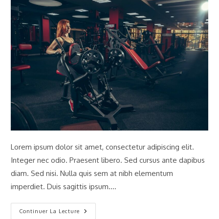
la
la
publication :
publication :
Lorem ipsum dolor sit amet, consectetur adipiscing elit.
Integer nec odio. Praesent libero. Sed cursus ante dapibus
diam. Sed nisi. Nulla quis sem at nibh elementum
imperdiet. Duis sagittis ipsum.…
Litora
Continuer La Lecture
Torqent