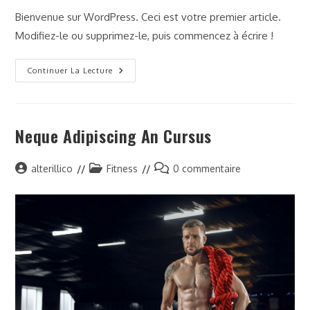
la
la
Bienvenue sur WordPress. Ceci est votre premier article.
publication :
publication :
Modifiez-le ou supprimez-le, puis commencez à écrire !
Bonjour
Continuer La Lecture
Tout
Le
Monde !
Neque Adipiscing An Cursus
Auteur/autrice
Post
Commentaires
alterillico
Fitness
0 commentaire
de
category:
de
la
la
publication :
publication :