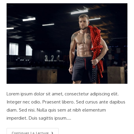
la
la
publication :
publication :
Lorem ipsum dolor sit amet, consectetur adipiscing elit.
Integer nec odio. Praesent libero. Sed cursus ante dapibus
diam. Sed nisi. Nulla quis sem at nibh elementum
imperdiet. Duis sagittis ipsum.…
Neque
Continuer La Lecture