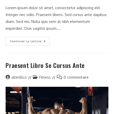
Lorem ipsum dolor sit amet, consectetur adipiscing elit.
Integer nec odio. Praesent libero. Sed cursus ante dapibus
diam. Sed nisi. Nulla quis sem at nibh elementum
imperdiet. Duis sagittis ipsum.…
Litora
Continuer La Lecture
Torqent
Per
Conubia
Praesent Libro Se Cursus Ante
Auteur/autrice
Post
Commentaires
alterillico
Fitness
0 commentaire
de
category:
de
la
la
publication :
publication :