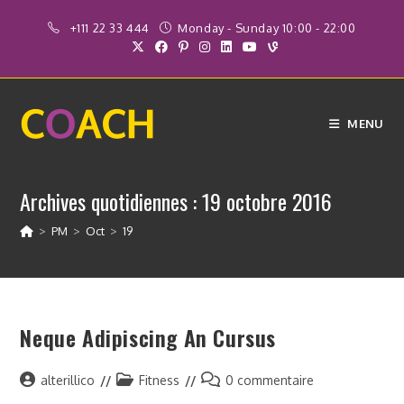
Skip
+111 22 33 444
Monday - Sunday 10:00 - 22:00
to
content
MENU
Archives quotidiennes : 19 octobre 2016
>
PM
>
Oct
>
19
Neque Adipiscing An Cursus
Auteur/autrice
Post
Commentaires
alterillico
Fitness
0 commentaire
de
category:
de