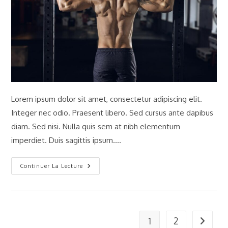
Lorem ipsum dolor sit amet, consectetur adipiscing elit.
Integer nec odio. Praesent libero. Sed cursus ante dapibus
diam. Sed nisi. Nulla quis sem at nibh elementum
imperdiet. Duis sagittis ipsum.…
Praesent
Continuer La Lecture
Libro
Se
Cursus
Ante
1
2
Aller à 