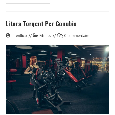
Adipiscing
An
Cursus
Litora Torqent Per Conubia
Auteur/autrice
Post
Commentaires
alterillico
Fitness
0 commentaire
de
category:
de
la
la
publication :
publication :